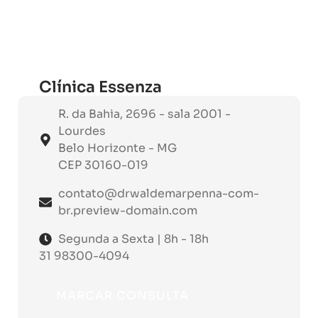
na sua própria beleza, marque sua consulta
com quem anos de mercado e grande
experiencia em cirurgias plásticas.
Clínica Essenza
R. da Bahia, 2696 - sala 2001 -
Lourdes
Belo Horizonte - MG
CEP 30160-019
contato@drwaldemarpenna-com-
br.preview-domain.com
Segunda a Sexta | 8h - 18h
31 98300-4094
MARCAR CONSULTA