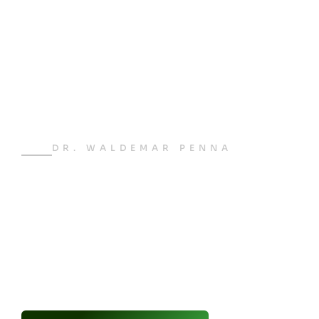
DR. WALDEMAR PENNA
Seu
rejuvenescimento
facial em foco.
Faça a sua cirurgia plástica com quem tem anos
no mercado, aplicando as melhores técnicas da
atualidade, sempre focando em obter o melhor
resultado.